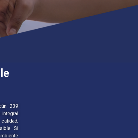
le
cún 239
integral
calidad,
ible. Si
ambiente