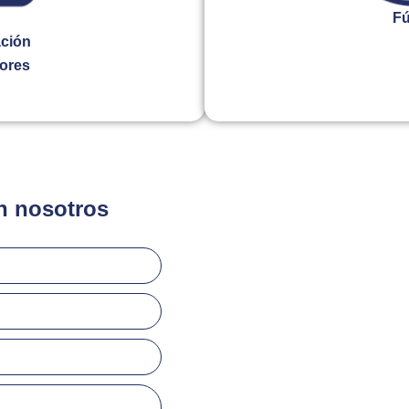
Escuela bilingüe co
Fú
ción
lores
n nosotros