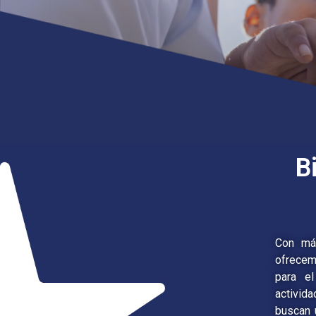
B
Con má
ofrecem
para el
activid
buscan 