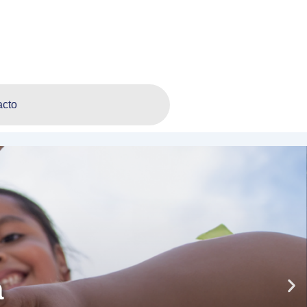
acto
a