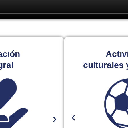
ación
Activ
gral
culturales 