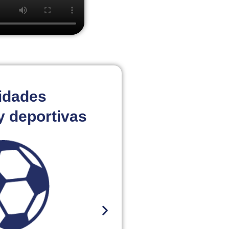
idades
y deportivas
Basq